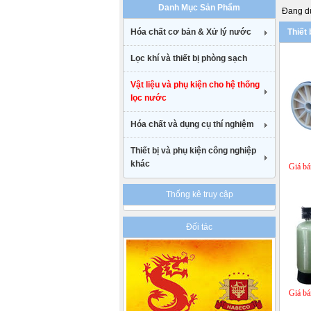
Danh Mục Sản Phẩm
uk
Đang du
cheap
Hóa chất cơ bản & Xử lý nước
Thiết 
nike
air
Lọc khí và thiết bị phòng sạch
max
90
gucci
Vật liệu và phụ kiện cho hệ thống
belt
lọc nước
uk
Hóa chất và dụng cụ thí nghiệm
Thiết bị và phụ kiện công nghiệp
khác
Giá bá
Thống kê truy cập
Đối tác
Giá bá