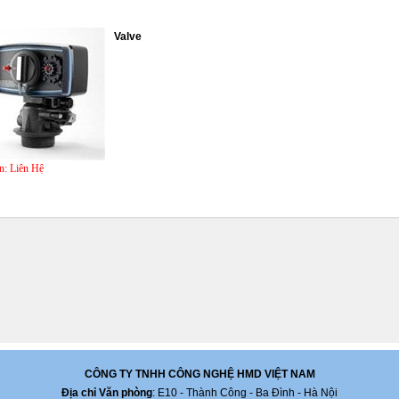
Valve
n:
Liên Hệ
CÔNG TY TNHH CÔNG NGHỆ HMD VIỆT NAM
Địa chỉ Văn phòng
: E10 - Thành Công - Ba Đình - Hà Nội