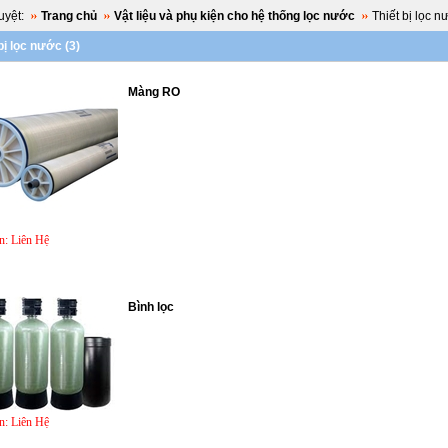
yệt:
Trang chủ
Vật liệu và phụ kiện cho hệ thống lọc nước
Thiết bị lọc n
bị lọc nước (3)
Màng RO
n:
Liên Hệ
Bình lọc
n:
Liên Hệ