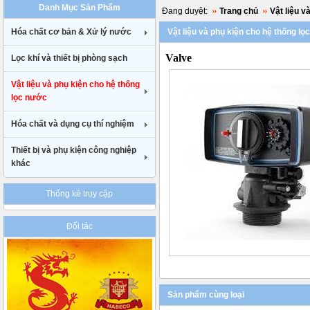
Danh Mục Sản Phẩm
uk
Đang duyệt:
Trang chủ
Vật liệu v
cheap
Hóa chất cơ bản & Xử lý nước
Vật liệu và phụ kiện cho hệ thống l
nike
air
Valve
Lọc khí và thiết bị phòng sạch
max
90
gucci
Vật liệu và phụ kiện cho hệ thống
belt
lọc nước
uk
Hóa chất và dụng cụ thí nghiệm
Thiết bị và phụ kiện công nghiệp
khác
Thống kê truy cập
Đối tác
Sản phẩm cùng loại