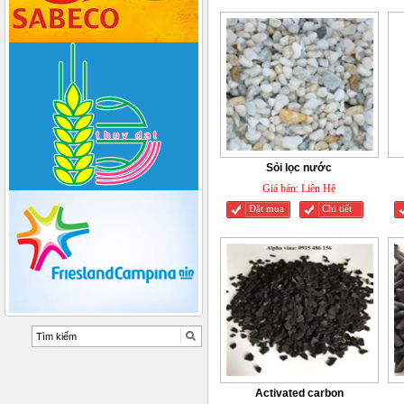
Sỏi lọc nước
Giá bán:
Liên Hệ
Đặt mua
Chi tiết
Activated carbon