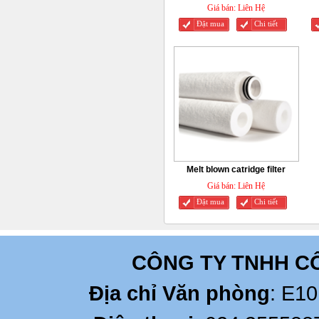
Giá bán:
Liên Hệ
Đặt mua
Chi tiết
Melt blown catridge filter
Giá bán:
Liên Hệ
Đặt mua
Chi tiết
CÔNG TY TNHH C
Địa chỉ Văn phòng
: E10