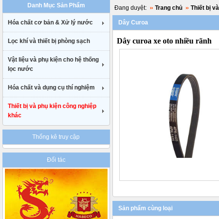
Danh Mục Sản Phẩm
uk
Đang duyệt:
Trang chủ
Thiết bị v
cheap
Hóa chất cơ bản & Xử lý nước
Dây Curoa
nike
air
Dây curoa xe oto nhiều rãnh
Lọc khí và thiết bị phòng sạch
max
90
gucci
Vật liệu và phụ kiện cho hệ thống
belt
lọc nước
uk
Hóa chất và dụng cụ thí nghiệm
Thiết bị và phụ kiện công nghiệp
khác
Thống kê truy cập
Đối tác
Sản phẩm cùng loại