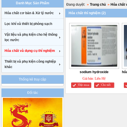
Danh Mục Sản Phẩm
uk
Đang duyệt:
Trang chủ
Hóa chất 
cheap
Hóa chất cơ bản & Xử lý nước
Hóa chất thí nghiệm (2)
nike
air
Lọc khí và thiết bị phòng sạch
max
90
gucci
Vật liệu và phụ kiện cho hệ thống
belt
lọc nước
uk
Hóa chất và dụng cụ thí nghiệm
Thiết bị và phụ kiện công nghiệp
khác
sodium hydroxide
hóa
Giá bán:
Liên Hệ
Thống kê truy cập
Đặt mua
Chi tiết
Đối tác