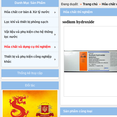
Danh Mục Sản Phẩm
uk
Đang duyệt:
Trang chủ
Hóa chất 
cheap
Hóa chất cơ bản & Xử lý nước
Hóa chất thí nghiệm
nike
air
sodium hydroxide
Lọc khí và thiết bị phòng sạch
max
90
gucci
Vật liệu và phụ kiện cho hệ thống
belt
lọc nước
uk
Hóa chất và dụng cụ thí nghiệm
Thiết bị và phụ kiện công nghiệp
khác
Thống kê truy cập
Đối tác
Sản phẩm cùng loại