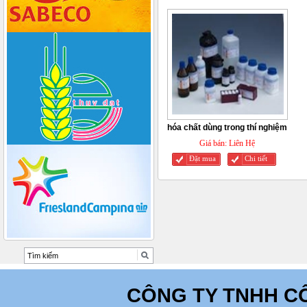
hóa chất dùng trong thí nghiệm
Giá bán:
Liên Hệ
Đặt mua
Chi tiết
CÔNG TY TNHH C