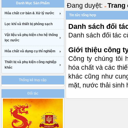
Danh Mục Sản Phẩm
Đang duyệt:
Trang
uk
cheap
Hóa chất cơ bản & Xử lý nước
nike
Tin tức tổng hợp
air
Lọc khí và thiết bị phòng sạch
max
Danh sách đối tá
90
Danh sách đối tác 
gucci
Vật liệu và phụ kiện cho hệ thống
belt
lọc nước
uk
Giới thiệu công
Hóa chất và dụng cụ thí nghiệm
Công ty chúng tôi 
Thiết bị và phụ kiện công nghiệp
hóa chất và các thiế
khác
khác cũng như cung
Thống kê truy cập
mặt, nước thải sinh 
Đối tác