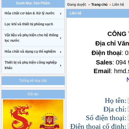
Danh Mục Sản Phẩm
uk
Đang duyệt:
Trang chủ
Liên hệ
cheap
Hóa chất cơ bản & Xử lý nước
Liên hệ
nike
air
Lọc khí và thiết bị phòng sạch
max
90
CÔNG 
gucci
Vật liệu và phụ kiện cho hệ thống
belt
lọc nước
Địa chỉ Vă
uk
Điện thoại
: 
Hóa chất và dụng cụ thí nghiệm
Sales
: 
Thiết bị và phụ kiện công nghiệp
khác
Email
: hmd
N
Thống kê truy cập
Đối tác
Họ tên:
Địa chỉ:
Số điện thoại:
Điện thoại cố định: