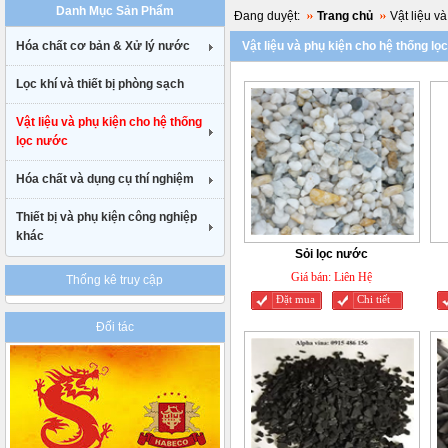
Danh Mục Sản Phẩm
uk
Đang duyệt:
Trang chủ
Vật liệu v
cheap
Hóa chất cơ bản & Xử lý nước
Vật liệu và phụ kiện cho hệ thống lọ
nike
air
Lọc khí và thiết bị phòng sạch
max
90
gucci
Vật liệu và phụ kiện cho hệ thống
belt
lọc nước
uk
Hóa chất và dụng cụ thí nghiệm
Thiết bị và phụ kiện công nghiệp
khác
Sỏi lọc nước
Giá bán:
Liên Hệ
Thống kê truy cập
Đặt mua
Chi tiết
Đối tác