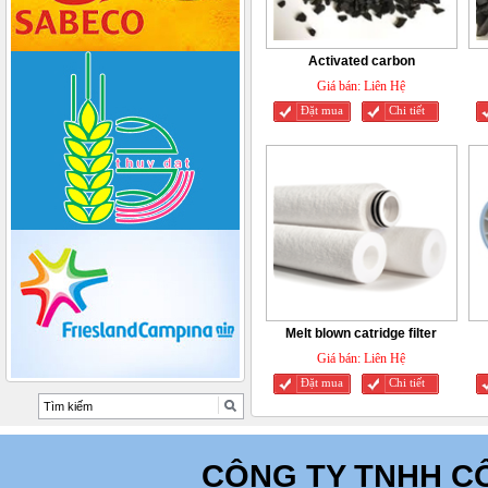
Activated carbon
Giá bán:
Liên Hệ
Đặt mua
Chi tiết
Melt blown catridge filter
Giá bán:
Liên Hệ
Đặt mua
Chi tiết
CÔNG TY TNHH C