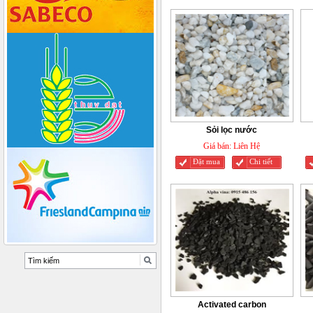
Sỏi lọc nước
Giá bán:
Liên Hệ
Đặt mua
Chi tiết
Activated carbon