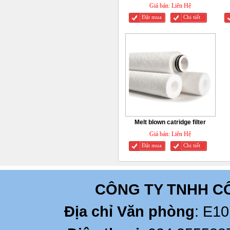
Giá bán:
Liên Hệ
Đặt mua
Chi tiết
Melt blown catridge filter
Giá bán:
Liên Hệ
Đặt mua
Chi tiết
CÔNG TY TNHH C
Địa chỉ Văn phòng
: E10