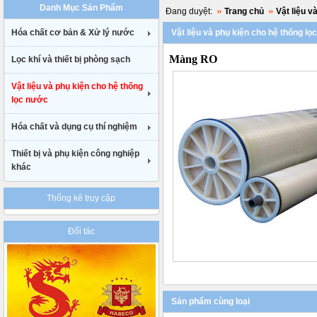
Danh Mục Sản Phẩm
uk
Đang duyệt:
Trang chủ
Vật liệu v
cheap
Hóa chất cơ bản & Xử lý nước
Vật liệu và phụ kiện cho hệ thống l
nike
air
Màng RO
Lọc khí và thiết bị phòng sạch
max
90
gucci
Vật liệu và phụ kiện cho hệ thống
belt
lọc nước
uk
Hóa chất và dụng cụ thí nghiệm
Thiết bị và phụ kiện công nghiệp
khác
Thống kê truy cập
Đối tác
Sản phẩm cùng loại