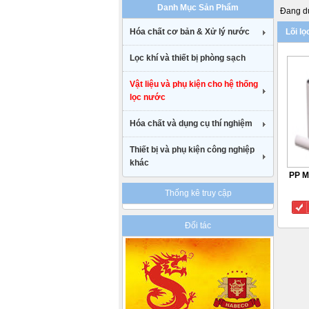
Danh Mục Sản Phẩm
uk
Đang du
cheap
Hóa chất cơ bản & Xử lý nước
Lõi lọ
nike
air
Lọc khí và thiết bị phòng sạch
max
90
gucci
Vật liệu và phụ kiện cho hệ thống
belt
lọc nước
uk
Hóa chất và dụng cụ thí nghiệm
Thiết bị và phụ kiện công nghiệp
khác
PP Me
Thống kê truy cập
Đối tác