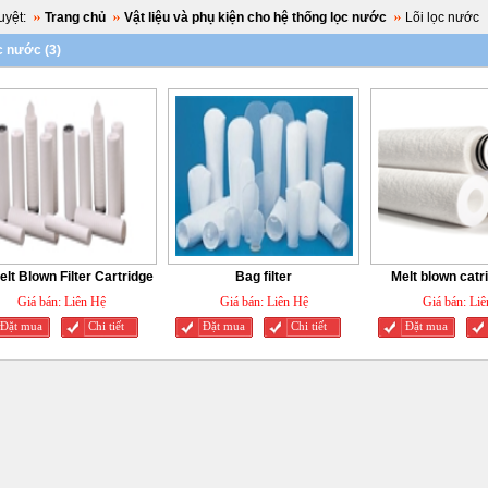
yệt:
Trang chủ
Vật liệu và phụ kiện cho hệ thống lọc nước
Lõi lọc nước
c nước (3)
lt Blown Filter Cartridge
Bag filter
Melt blown catri
Giá bán:
Liên Hệ
Giá bán:
Liên Hệ
Giá bán:
Liê
Đặt mua
Chi tiết
Đặt mua
Chi tiết
Đặt mua