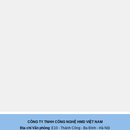
CÔNG TY TNHH CÔNG NGHỆ HMD VIỆT NAM
Địa chỉ Văn phòng
: E10 - Thành Công - Ba Đình - Hà Nội