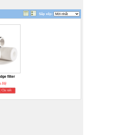
Sắp xếp:
dge filter
n Hệ
Chi tiết