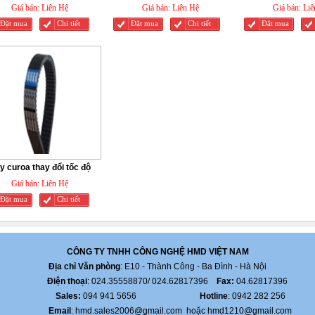
Giá bán:
Liên Hệ
Giá bán:
Liên Hệ
Giá bán:
Liê
Đặt mua
Chi tiết
Đặt mua
Chi tiết
Đặt mua
y curoa thay đổi tốc độ
Giá bán:
Liên Hệ
Đặt mua
Chi tiết
CÔNG TY TNHH CÔNG NGHỆ HMD VIỆT NAM
Địa chỉ Văn phòng
: E10 - Thành Công - Ba Đình - Hà Nội
Điện thoại
: 024.35558870/ 024.62817396
Fax:
04.62817396
Sales:
094 941 5656
Hotline
: 0942 282 256
Email
: hmd.sales2006@gmail.com hoặc hmd1210@gmail.com