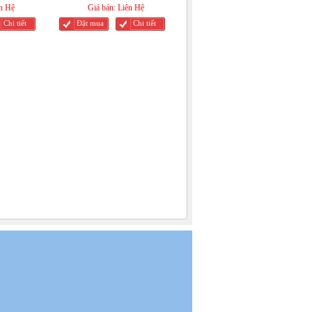
n Hệ
Giá bán:
Liên Hệ
Chi tiết
Đặt mua
Chi tiết