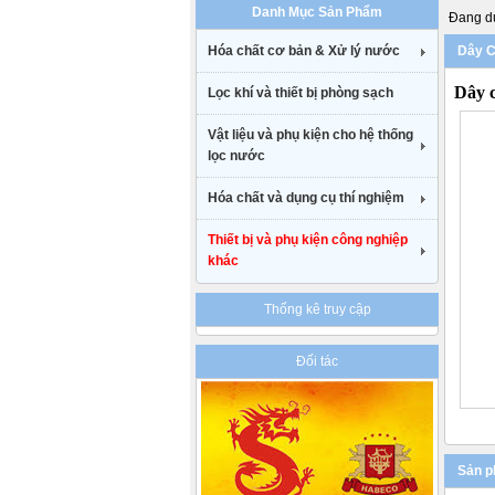
Danh Mục Sản Phẩm
uk
Đang du
cheap
Hóa chất cơ bản & Xử lý nước
Dây C
nike
air
Dây 
Lọc khí và thiết bị phòng sạch
max
90
gucci
Vật liệu và phụ kiện cho hệ thống
belt
lọc nước
uk
Hóa chất và dụng cụ thí nghiệm
Thiết bị và phụ kiện công nghiệp
khác
Thống kê truy cập
Đối tác
Sản p