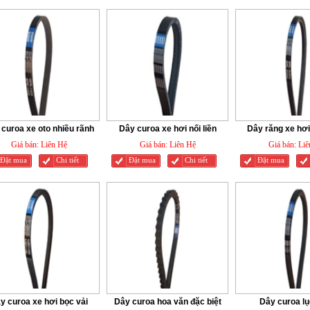
curoa xe oto nhiều rãnh
Dây curoa xe hơi nối liền
Dây răng xe hơi
Giá bán:
Liên Hệ
Giá bán:
Liên Hệ
Giá bán:
Liê
Đặt mua
Chi tiết
Đặt mua
Chi tiết
Đặt mua
y curoa xe hơi bọc vải
Dây curoa hoa văn đặc biệt
Dây curoa lụ