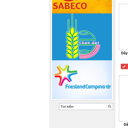
Dây 
Dâ