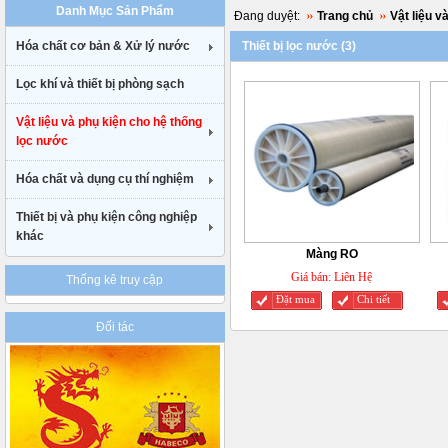
Danh Mục Sản Phẩm
uk
Đang duyệt:
Trang chủ
Vật liệu v
cheap
Hóa chất cơ bản & Xử lý nước
Thiết bị lọc nước (3)
nike
air
Lọc khí và thiết bị phòng sạch
max
90
gucci
Vật liệu và phụ kiện cho hệ thống
belt
lọc nước
uk
Hóa chất và dụng cụ thí nghiệm
Thiết bị và phụ kiện công nghiệp
khác
Màng RO
Giá bán:
Liên Hệ
Thống kê truy cập
Đặt mua
Chi tiết
Đối tác