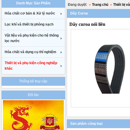
Danh Mục Sản Phẩm
uk
Đang duyệt:
Trang chủ
Thiết bị v
cheap
Hóa chất cơ bản & Xử lý nước
Dây Curoa
nike
air
Dây curoa nối liền
Lọc khí và thiết bị phòng sạch
max
90
gucci
Vật liệu và phụ kiện cho hệ thống
belt
lọc nước
uk
Hóa chất và dụng cụ thí nghiệm
Thiết bị và phụ kiện công nghiệp
khác
Thống kê truy cập
Đối tác
Sản phẩm cùng loại