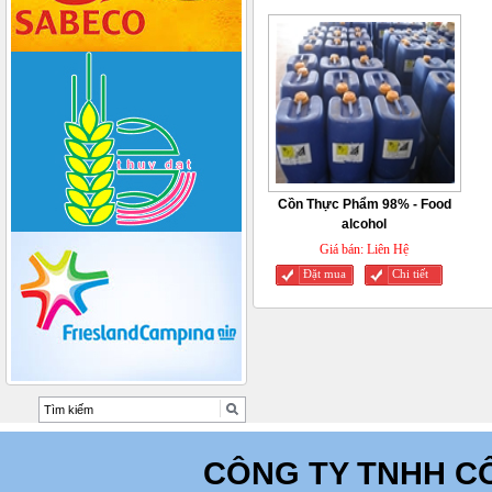
Cồn Thực Phẩm 98% - Food
alcohol
Giá bán:
Liên Hệ
Đặt mua
Chi tiết
CÔNG TY TNHH C