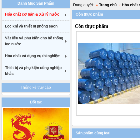
Danh Mục Sản Phẩm
uk
Đang duyệt:
Trang chủ
Hóa chất 
cheap
Hóa chất cơ bản & Xử lý nước
Cồn thực phẩm
nike
air
Cồn thực phẩm
Lọc khí và thiết bị phòng sạch
max
90
gucci
Vật liệu và phụ kiện cho hệ thống
belt
lọc nước
uk
Hóa chất và dụng cụ thí nghiệm
Thiết bị và phụ kiện công nghiệp
khác
Thống kê truy cập
Đối tác
Sản phẩm cùng loại