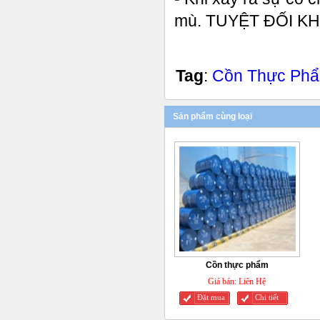
mù. TUYỆT ĐỐI 
Tag
:
Cồn Thực Phẩ
Sản phẩm cùng loại
Cồn thực phẩm
Giá bán:
Liên Hệ
Đặt mua
Chi tiết