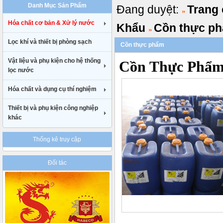
Danh Mục Sản Phẩm
Đang duyệt:
Trang
uk
cheap
Hóa chất cơ bản & Xử lý nước
nike
Khẩu
Cồn thực p
air
Lọc khí và thiết bị phòng sạch
max
Cồn thực phẩm
90
gucci
Vật liệu và phụ kiện cho hệ thống
Cồn Thực Phẩm 
belt
lọc nước
uk
Hóa chất và dụng cụ thí nghiệm
Thiết bị và phụ kiện công nghiệp
khác
Thống kê truy cập
Đối tác