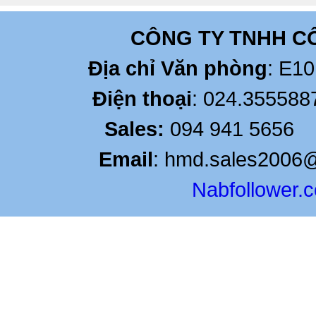
CÔNG TY TNHH C
Địa chỉ Văn phòng
: E10
Điện thoại
: 024.35558
Sales:
094 94
Email
: hmd.sales2006
Nabfollower.
acquisto
cialis
cheap
priligy
viagra
sverige
cialis
generique
cialis
köpa
uk
viagra
20
cialis
cheap
pas
acquisto
kamagra
levitra
cher
cialis
gel
uk
viagra
acquisto
belgique
viagra
viagra