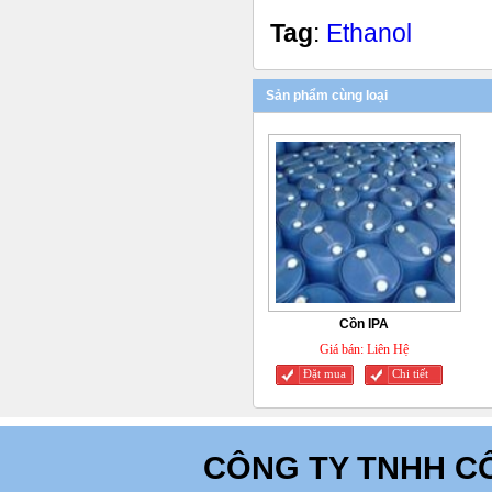
Tag
:
Ethanol
Sản phẩm cùng loại
Cồn IPA
Giá bán:
Liên Hệ
Đặt mua
Chi tiết
CÔNG TY TNHH C