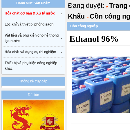
Danh Mục Sản Phẩm
Đang duyệt:
Trang
uk
cheap
Hóa chất cơ bản & Xử lý nước
nike
Khẩu
Cồn công ng
air
Lọc khí và thiết bị phòng sạch
max
Cồn công nghiệp
90
gucci
Vật liệu và phụ kiện cho hệ thống
Ethanol 96%
belt
lọc nước
uk
Hóa chất và dụng cụ thí nghiệm
Thiết bị và phụ kiện công nghiệp
khác
Thống kê truy cập
Đối tác